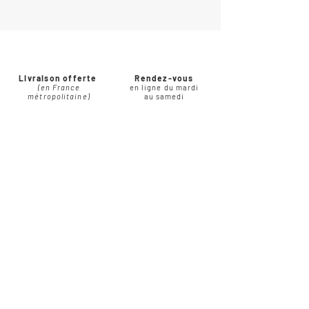
Livraison offerte
Rendez-vous
(en France
en ligne du mardi
métropolitaine)
au samedi
Paiement sécurisé
À votre écoute
en CB via Stripe ou par
par e-mail, téléphone,
virement bancaire
chat ou WhatsApps
Fold
in love
Faire-part & Papeterie
Qui suis-je ?
Contact
Vos avis