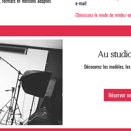
, formats et finitions adaptés
e-mail
Choisissez le mode de rendez-vo
Au studi
Découvrez les modèles, les p
Réserver m