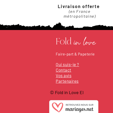
Livraison offerte
(en France
métropolitaine)
Fold
in love
Faire-part & Papeterie
Qui suis-je ?
Contact
Vos avis
Partenaires
© Fold in Love EI