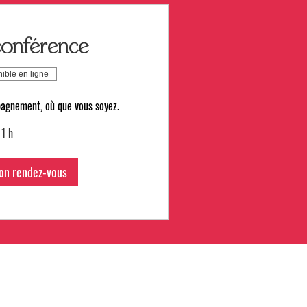
conférence
ible en ligne
agnement, où que vous soyez.
1 h
on rendez-vous