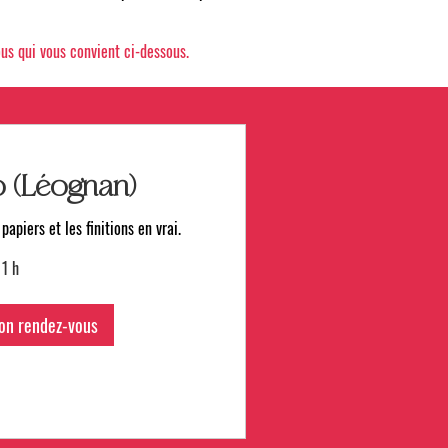
us qui vous convient ci-dessous.
o (Léognan)
apiers et les finitions en vrai.
1 h
on rendez-vous