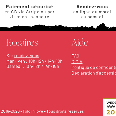
Paiement sécurisé
Rendez-vous
en CB via Stripe ou par
en ligne du mardi
virement bancaire
au samedi
Horaires
Aide
Sur
rendez-vous
FAQ
Mar - Ven : 10h-12h / 14h-19h
C.G.V
Samedi : 10h-12h / 14h-18h
Politique de confidenti
Déclaration d'accessib
2018-2026 - Fold in love - Tous droits réservés