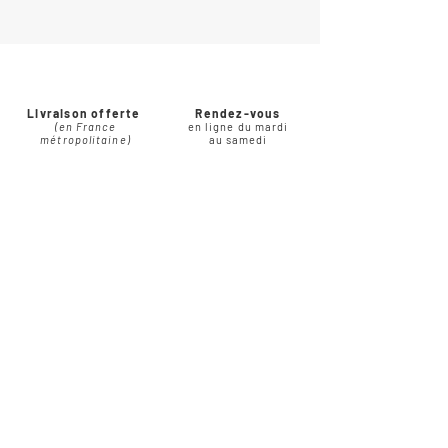
Livraison offerte
Rendez-vous
(en France
en ligne du mardi
métropolitaine)
au samedi
Paiement sécurisé
À votre écoute
en CB via Stripe ou par
par e-mail, téléphone,
virement bancaire
chat ou WhatsApps
Fold
in love
Faire-part & Papeterie
Qui suis-je ?
Contact
Vos avis